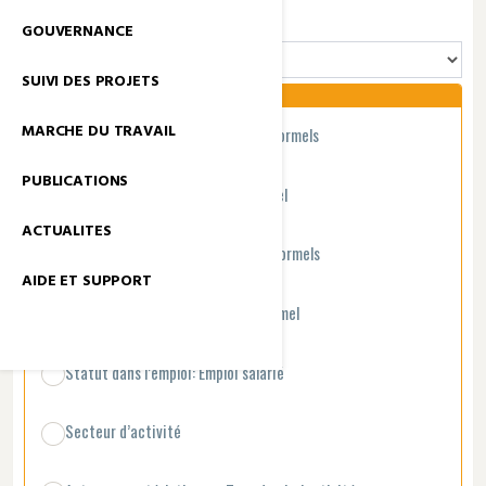
GROUPE INDICATEURS
GOUVERNANCE
SUIVI DES PROJETS
MARCHE DU TRAVAIL
Type d'emploi : Nombre d’emplois formels
PUBLICATIONS
Type d'emploi : Taux d’emploi formel
ACTUALITES
Type d'emploi : Nombre emplois informels
AIDE ET SUPPORT
Type d'emploi : Taux d’emploi informel
Statut dans l’emploi: Emploi salarié
Secteur d’activité