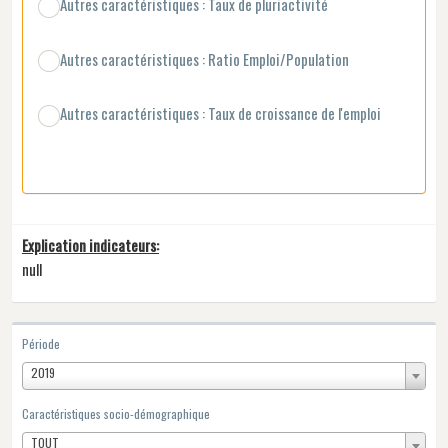
Autres caractéristiques : Taux de pluriactivité
Autres caractéristiques : Ratio Emploi/Population
Autres caractéristiques : Taux de croissance de l'emploi
Explication indicateurs:
null
Période
2019
Caractéristiques socio-démographique
TOUT