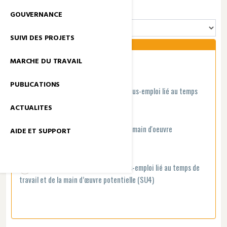
GROUPE INDICATEURS
GOUVERNANCE
SUIVI DES PROJETS
MARCHE DU TRAVAIL
Taux de chômage BIT (SU1)
PUBLICATIONS
Taux combiné du chômage et du sous-emploi lié au temps
de travail (SU2)
ACTUALITES
Taux combiné du chômage et de la main d'oeuvre
AIDE ET SUPPORT
potentielle (SU3)
Taux combiné du chômage, du sous-emploi lié au temps de
travail et de la main d’œuvre potentielle (SU4)