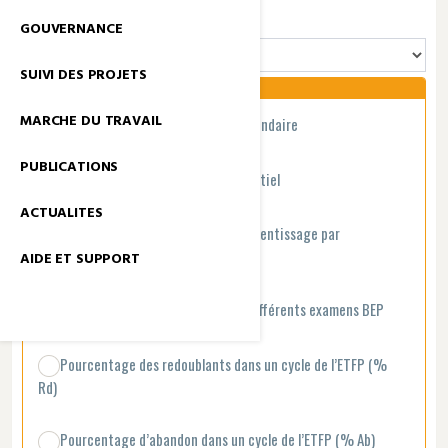
GROUPE INDICATEURS
GOUVERNANCE
SUIVI DES PROJETS
MARCHE DU TRAVAIL
Taux de scolarisation ETFP au secondaire
PUBLICATIONS
Taux de scolarisation ETFP résidentiel
ACTUALITES
Taux de scolarisation ETFP en apprentissage par
alternance
AIDE ET SUPPORT
Taux de réussite dans l’ETFP aux différents examens BEP
Pourcentage des redoublants dans un cycle de l’ETFP (%
Rd)
Pourcentage d’abandon dans un cycle de l’ETFP (% Ab)