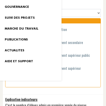
GROUPE INDICATEURS
GOUVERNANCE
SUIVI DES PROJETS
MARCHE DU TRAVAIL
Taux d'aphabétisation de la population
PUBLICATIONS
Taux de transition vers l'enseignement secondaire
ACTUALITES
Taux de transition vers l'enseignement supérieur public
AIDE ET SUPPORT
Taux de transition vers l'enseignement supérieur
Explication indicateurs:
C’est le nombre d’élèves admis en première année du niveau