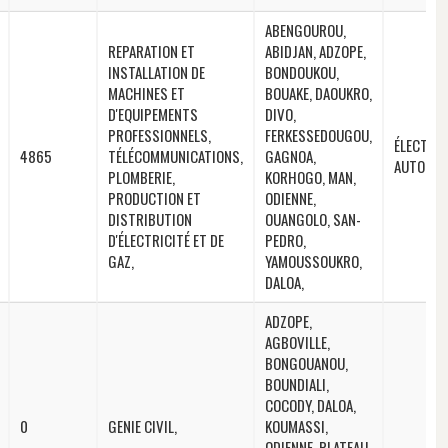
ABENGOUROU,
REPARATION ET
ABIDJAN, ADZOPE,
INSTALLATION DE
BONDOUKOU,
MACHINES ET
BOUAKE, DAOUKRO,
D'EQUIPEMENTS
DIVO,
PROFESSIONNELS,
FERKESSEDOUGOU,
ÉLECTRIC
4865
TÉLÉCOMMUNICATIONS,
GAGNOA,
AUTO,
PLOMBERIE,
KORHOGO, MAN,
PRODUCTION ET
ODIENNE,
DISTRIBUTION
OUANGOLO, SAN-
D'ÉLECTRICITÉ ET DE
PEDRO,
GAZ,
YAMOUSSOUKRO,
DALOA,
ADZOPE,
AGBOVILLE,
BONGOUANOU,
BOUNDIALI,
COCODY, DALOA,
0
GENIE CIVIL,
KOUMASSI,
ODIENNE, PLATEAU,