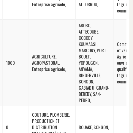
Entreprise agricole,
ATTOBROU,
l'agricul
commerci
ABOBO,
ATTECOUBE,
COCODY,
KOUMASSI,
Commerç
MARCORY, PORT-
et vendeu
AGRICULTURE,
BOUET,
Agriculte
1000
AGROPASTORAL,
YOPOUGON,
ouvriers
Entreprise agricole,
ANYAMA,
qualifiés
BINGERVILLE,
l'agricul
SONGON,
commerci
GABIADJI, GRAND-
BEREBY, SAN-
PEDRO,
COUTURE, PLOMBERIE,
PRODUCTION ET
0
DISTRIBUTION
BOUAKE, SONGON,