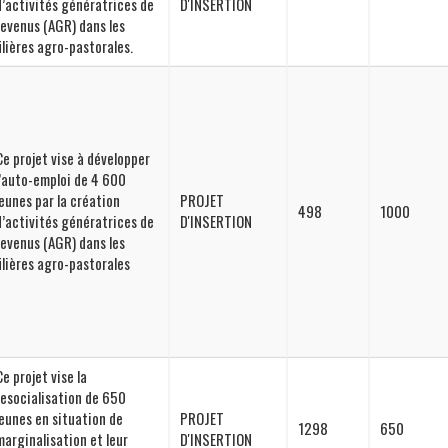
d’activités génératrices de
D'INSERTION
revenus (AGR) dans les
filières agro-pastorales.
Ce projet vise à développer
l’auto-emploi de 4 600
jeunes par la création
PROJET
498
1000
d’activités génératrices de
D'INSERTION
revenus (AGR) dans les
filières agro-pastorales
Ce projet vise la
resocialisation de 650
jeunes en situation de
PROJET
1298
650
marginalisation et leur
D'INSERTION