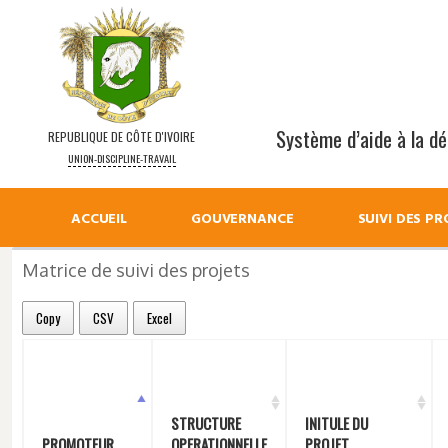
Système d’aide à la déc
REPUBLIQUE DE CÔTE D'IVOIRE
UNION-DISCIPLINE-TRAVAIL
ACCUEIL
GOUVERNANCE
SUIVI DES PR
Matrice de suivi des projets
Copy
CSV
Excel
STRUCTURE
INITULE DU
PROMOTEUR
OPERATIONNELLE
PROJET