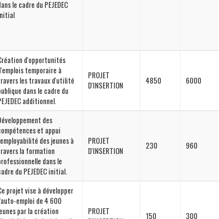
dans le cadre du PEJEDEC
nitial
Création d'opportunités
d'emplois temporaire à
PROJET
travers les travaux d'utilité
4850
6000
D'INSERTION
publique dans le cadre du
PEJEDEC additionnel.
Développement des
compétences et appui
l'employabilité des jeunes à
PROJET
230
960
travers la formation
D'INSERTION
professionnelle dans le
cadre du PEJEDEC initial.
Ce projet vise à développer
l’auto-emploi de 4 600
jeunes par la création
PROJET
150
300