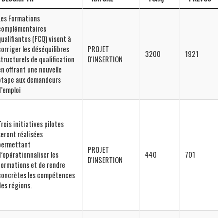
DESCRIPTIF
NATURE
COÛT
EMPLOIS
Les Formations
(en
PREVUS
complémentaires
millions
qualifiantes (FCQ) visent à
de
corriger les déséquilibres
PROJET
3200
1921
FCFA)
structurels de qualification
D'INSERTION
en offrant une nouvelle
étape aux demandeurs
d’emploi
Trois initiatives pilotes
seront réalisées
permettant
PROJET
d’opérationnaliser les
440
701
D'INSERTION
formations et de rendre
concrètes les compétences
des régions.