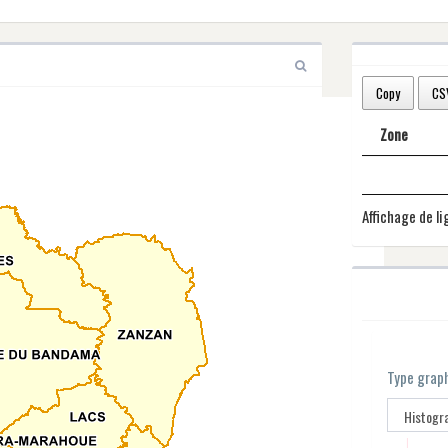
Copy
CS
Zone
Affichage de li
Type grap