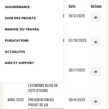
Session
Theme
Date
Actions
GOUVERNANCE
MARS 2026
PRESENTATION DE L’ETUDE
18/3/2026
SUIVI DES PROJETS
SUR L’EMPLOI DES
PERSONNES EN
MARCHE DU TRAVAIL
SITUATION DE HANDICAP
OCTOBRE
PRESENTATION DE L’ETUDE
07/10/2025
PUBLICATIONS
2025
DIAGNOSTIQUE SUR LES
SERVICES D'AIDE AUX
ACTUALITES
PERSONNES ET AUX
ENTREPRISES (SAPE)
AIDE ET SUPPORT
JUILLET
PRESENTATION DU
30/7/2025
2025
PROGRAMME DE
PROMOTION DE
L'ECONOMIE BLEUE EN
COTE D'IVOIRE
AVRIL 2025
PRESENTATION DU
30/4/2025
PROJET DE LOI